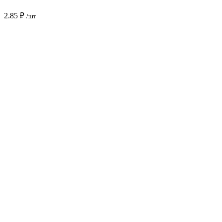
2.85
₽
/шт