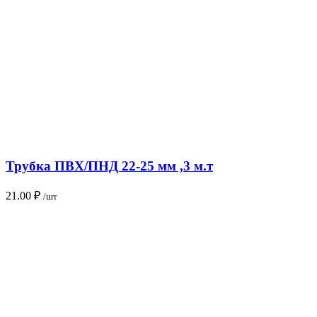
Трубка ПВХ/ПНД 22-25 мм ,3 м.т
21.00
₽
/шт