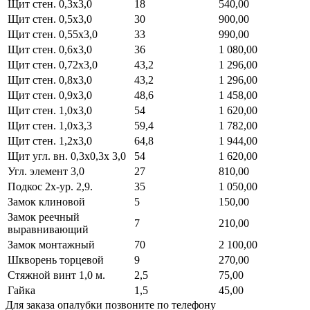
Щит стен. 0,3х3,0
18
540,00
Щит стен. 0,5х3,0
30
900,00
Щит стен. 0,55х3,0
33
990,00
Щит стен. 0,6х3,0
36
1 080,00
Щит стен. 0,72х3,0
43,2
1 296,00
Щит стен. 0,8х3,0
43,2
1 296,00
Щит стен. 0,9х3,0
48,6
1 458,00
Щит стен. 1,0х3,0
54
1 620,00
Щит стен. 1,0х3,3
59,4
1 782,00
Щит стен. 1,2х3,0
64,8
1 944,00
Щит угл. вн. 0,3х0,3х 3,0
54
1 620,00
Угл. элемент 3,0
27
810,00
Подкос 2х-ур. 2,9.
35
1 050,00
Замок клиновой
5
150,00
Замок реечный
7
210,00
выравнивающий
Замок монтажный
70
2 100,00
Шкворень торцевой
9
270,00
Стяжной винт 1,0 м.
2,5
75,00
Гайка
1,5
45,00
Для заказа опалубки позвоните по телефону